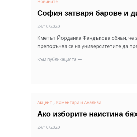
Новините
София затваря барове и д
24/10/2020
Кметът Йорданка Фандъкова обяви, че з
препоръчва се на университетите да пр
Към публикацията
Акцент
,
Коментари и Анализи
Ако изборите наистина бя
24/10/2020