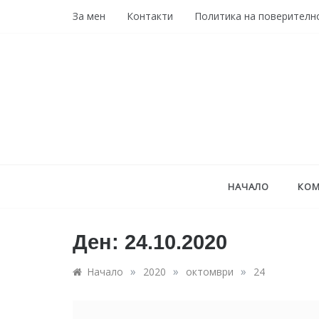
Skip
За мен
Контакти
Политика на поверителн
to
content
НАЧАЛО
КОМ
Ден:
24.10.2020
»
»
»
Начало
2020
октомври
24