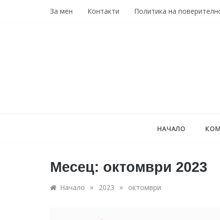
Skip
За мен
Контакти
Политика на поверителн
to
content
НАЧАЛО
КОМ
Месец:
октомври 2023
»
»
Начало
2023
октомври