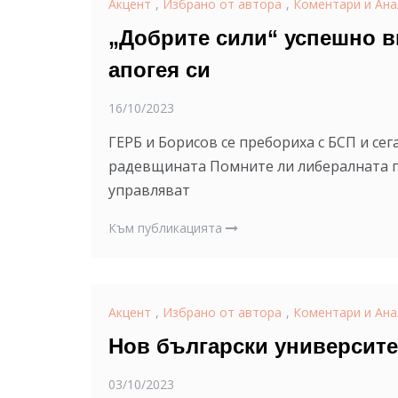
Акцент
,
Избрано от автора
,
Коментари и Ана
„Добрите сили“ успешно вк
апогея си
16/10/2023
ГЕРБ и Борисов се пребориха с БСП и се
радевщината Помните ли либералната п
управляват
Към публикацията
Акцент
,
Избрано от автора
,
Коментари и Ана
Нов български университе
03/10/2023