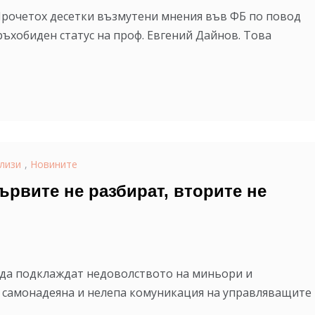
 Прочетох десетки възмутени мнения във ФБ по повод
ъхобиден статус на проф. Евгений Дайнов. Това
лизи
,
Новините
ървите не разбират, вторите не
ежда подклаждат недоволството на миньори и
, самонадеяна и нелепа комуникация на управляващите