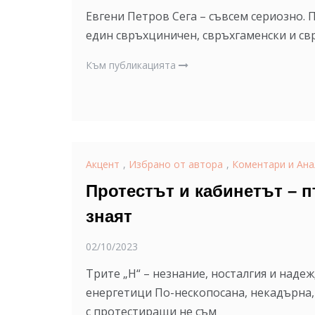
Евгени Петров Сега – съвсем сериозно.
един свръхциничен, свръхгаменски и свр
Към публикацията
Акцент
,
Избрано от автора
,
Коментари и Ана
Протестът и кабинетът – п
знаят
02/10/2023
Трите „Н“ – незнание, носталгия и над
енергетици По-нескопосана, некадърна
с протестиращи не съм