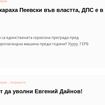
лизи
араха Пеевски във властта, ДПС е в
га са единствената сериозна преграда пред
ропагандна машина преди години? Ууууу, ГЕРБ
лизи
,
Новините
т да уволни Евгений Дайнов!