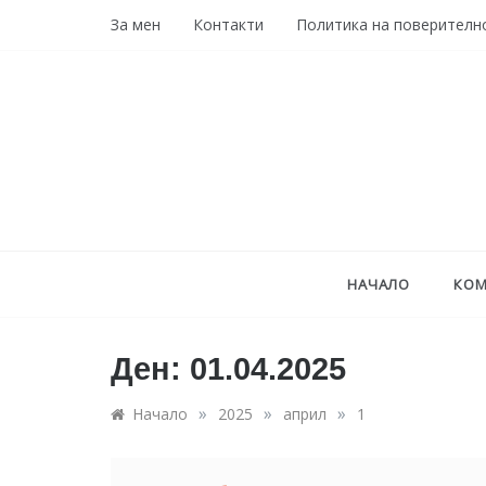
Skip
За мен
Контакти
Политика на поверителн
to
content
НАЧАЛО
КОМ
Ден:
01.04.2025
»
»
»
Начало
2025
април
1