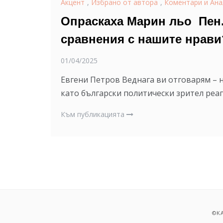
Акцент
,
Избрано от автора
,
Коментари и Ана
Опраскаха Марин льо Пен.
сравнения с нашите нрави
01/04/2025
Евгени Петров Веднага ви отговарям – н
като български политически зрител реаг
Към публикацията
©KA