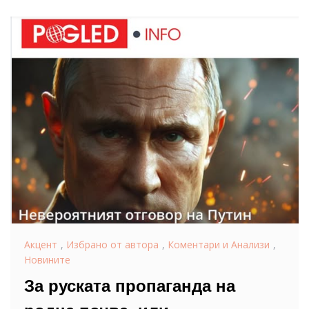
Акцент
,
Избрано от автора
,
Коментари и Анализи
,
Новините
За руската пропаганда на