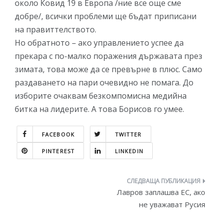
около Ковид 19 в Европа /ние все още сме
добре/, всички проблеми ще бъдат приписани
на правиттелството.
Но обратното – ако управлението успее да
прекара с по-малко поражения държавата през
зимата, това може да се превърне в плюс. Само
раздаването на пари очевидно не помага. До
изборите очаквам безкомпомисна медийна
битка на лидерите. А това Борисов го умее.
FACEBOOK
TWITTER
PINTEREST
LINKEDIN
Навигация
Лавров заплашва ЕС, ако
не уважават Русия