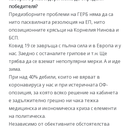
победителя?
Предизборните проблеми на ГЕРБ няма да са
нито пасквилната резолюция на ЕП, нито
опозиционните крясъци на Корнелия Нинова и
БСП.
Ковид 19 се завръща с пълна сила и в Европа и у
нас. Заедно с останалите грипове и т.н. Ще
трябва да се вземат непопулярни мерки. А и иде
зима.
При над 40% дебили, които не вярват в
коронавируса у нас и при истеричната ОФ-
опозиция, за която всяко решение на кабинета
е задължително грешно ни чака тежка
медицинска и икономическа криза с елементи
на политическа.
Независимо от обективните обстоятелства