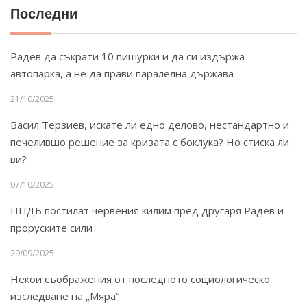
Последни
Радев да съкрати 10 пишурки и да си издържа
автопарка, а не да прави паралелна държава
21/10/2025
Васил Терзиев, искате ли едно делово, нестандартно и
печелившо решение за кризата с боклука? Но стиска ли
ви?
07/10/2025
ППДБ постилат червения килим пред другаря Радев и
проруските сили
29/09/2025
Некои съображения от последното социологическо
изследване на „Мяра“