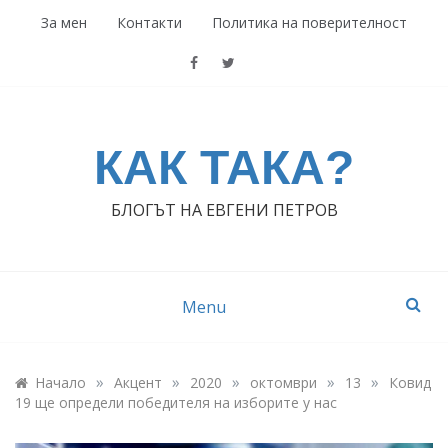
Skip
За мен
Контакти
Политика на поверителност
to
content
КАК ТАКА?
БЛОГЪТ НА ЕВГЕНИ ПЕТРОВ
Menu
»
»
»
»
»
Начало
Акцент
2020
октомври
13
Ковид
19 ще определи победителя на изборите у нас