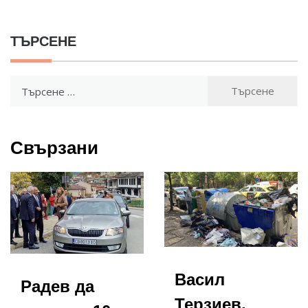
ТЪРСЕНЕ
Търсене
за:
Свързани
Васил
Радев да
Терзиев,