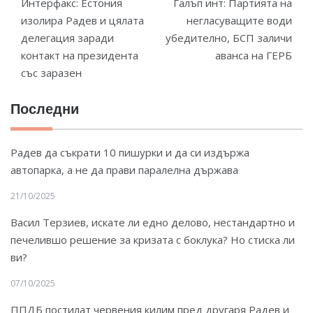
Интерфакс: Естония
Галъп инт: Партията на
изолира Радев и цялата
негласуващите води
делегация заради
убедително, БСП заличи
контакт на президента
аванса на ГЕРБ
със заразен
Последни
Радев да съкрати 10 пишурки и да си издържа
автопарка, а не да прави паралелна държава
21/10/2025
Васил Терзиев, искате ли едно делово, нестандартно и
печелившо решение за кризата с боклука? Но стиска ли
ви?
07/10/2025
ППДБ постилат червения килим пред другаря Радев и