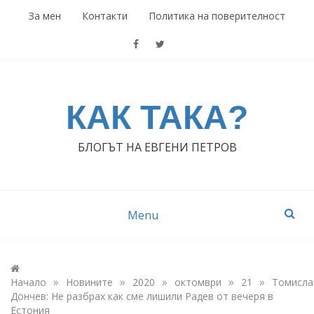
Skip
За мен
Контакти
Политика на поверителност
to
content
КАК ТАКА?
БЛОГЪТ НА ЕВГЕНИ ПЕТРОВ
Menu
»
»
»
»
»
Начало
Новините
2020
октомври
21
Томисла
Дончев: Не разбрах как сме лишили Радев от вечеря в
Естония