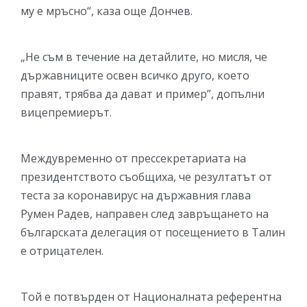
му е мръсно“, каза още Дончев.
„Не съм в течение на детайлите, но мисля, че
държавниците освен всичко друго, което
правят, трябва да дават и пример”, допълни
вицепремиерът.
Междувременно от прессекретариата на
президентството съобщиха, че резултатът от
теста за коронавирус на държавния глава
Румен Радев, направен след завръщането на
българската делегация от посещението в Талин
е отрицателен.
Той е потвърден от Националната референтна