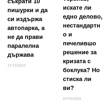
съкрати 10
искате ли
пишурки и да
едно делово,
си издържа
нестандартн
автопарка, а
о и
не да прави
печелившо
паралелна
решение за
държава
кризата с
21/10/2025
боклука? Но
стиска ли
ви?
07/10/2025