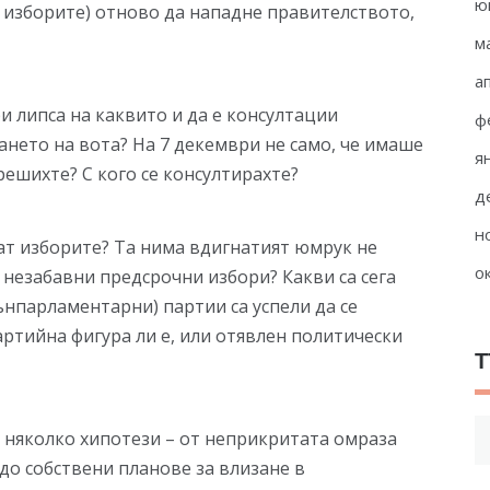
ю
 изборите) отново да нападне правителството,
м
а
ри липса на каквито и да е консултации
ф
ането на вота? На 7 декември не само, че имаше
я
решихте? С кого се консултирахте?
д
н
ат изборите? Та нима вдигнатият юмрук не
о
 незабавни предсрочни избори? Какви са сега
ънпарламентарни) партии са успели да се
ртийна фигура ли е, или отявлен политически
Т
Т
 няколко хипотези – от неприкритата омраза
за
до собствени планове за влизане в