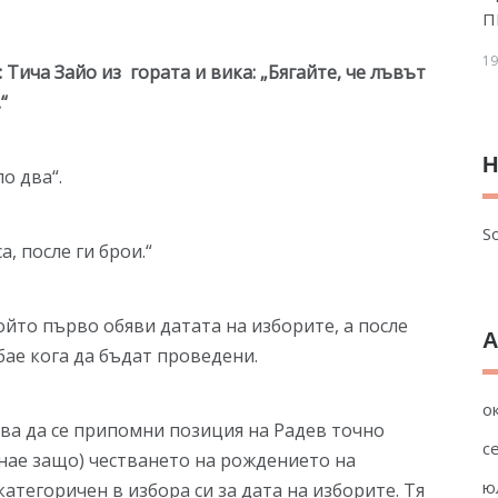
П
19
 Тича Зайо из гората и вика: „Бягайте, че лъвът
“
Н
о два“.
So
, после ги брои.“
ойто първо обяви датата на изборите, а после
А
ебае кога да бъдат проведени.
о
бва да се припомни позиция на Радев точно
с
знае защо) честването на рождението на
ю
атегоричен в избора си за дата на изборите. Тя