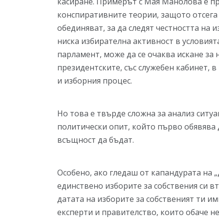
касиране. Примерът с Мая Манолова е пре
конспиративните теории, защото отсега 
обединяват, за да следят честността на 
ниска избирателна активност в условият
парламент, може да се очаква искане за
президентските, със служебен кабинет, в
и изборния процес.
Но това е твърде сложна за анализ ситуа
политически опит, който първо обявява д
всъщност да бъдат.
Особено, ако гледаш от капандурата на 
единствено изборите за собствения си в
датата на изборите за собственият ти и
експерти и правителство, които обаче не