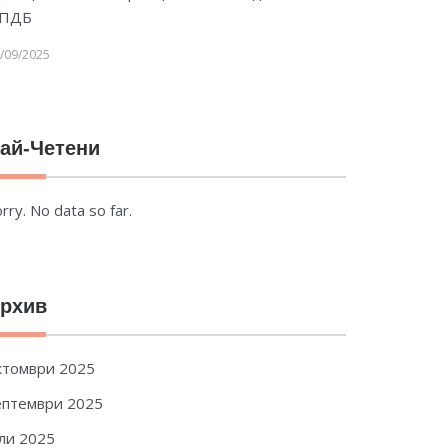
ПДБ
/09/2025
ай-Четени
rry. No data so far.
рхив
ктомври 2025
ептември 2025
ли 2025