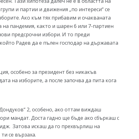
сен. Тази хипотеза далеч не е в областта на
групи и партии и движения „по интереси“ се
изборите. Ако към тях прибавим и очакваната
а на пандемия, както и шарен 6 или 7-партиен
 нови предсрочни избори. И то преди
 който Радев да е пълен господар на държавата
ция, особено за президент без никакъв
ата на изборите, а после започва да пита кога
„Дондуков“ 2, особено, ако оттам виждаш
тори мандат. Доста гадно ще бъде ако сбъркаш с
мидж. Затова искаш да го прехвърлиш на
 ти се вързаха.