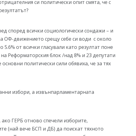
отрицателния си политически опит смята, че с
резултатът?
ред според всички социологически сондажи – и
 на ОФ-движението срещу себе си води с около
о 5.6% от всички гласували като резултат поне
 на Реформаторския блок /над 8% и 23 депутати
е основни политически сили обявиха, че за тях
ранни избори, а извънпарламентарната
, ако ГЕРБ отново спечели изборите,
те (най вече БСП и ДБ) да поискат тяхното