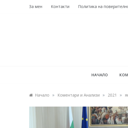
Skip
За мен
Контакти
Политика на поверителн
to
content
НАЧАЛО
КОМ
»
»
»
Начало
Коментари и Анализи
2021
я