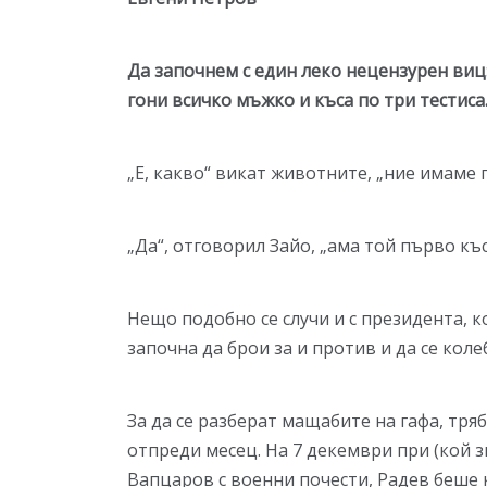
Да започнем с един леко нецензурен виц:
гони всичко мъжко и къса по три тестиса.
„Е, какво“ викат животните, „ние имаме п
„Да“, отговорил Зайо, „ама той първо къса
Нещо подобно се случи и с президента, к
започна да брои за и против и да се кол
За да се разберат мащабите на гафа, тря
отпреди месец. На 7 декември при (кой 
Вапцаров с военни почести, Радев беше к