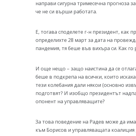
направи сигурна тримесечна прогноза за
че не си върши работата.
Е, тогава споделете г-н президент, как п
определихте 28 март за дата на провежд
пандемия, тя беше във вихъра си. Как го 
И още нещо – защо наистина да се отлаг
беше в подкрепа на всички, които искаха
тези колебания дали някои (основно изв
подготвят? И изобщо президентът надпа
опонент на управляващите?
За това поведение на Радев може да има
към Борисов и управляващата коалиция 