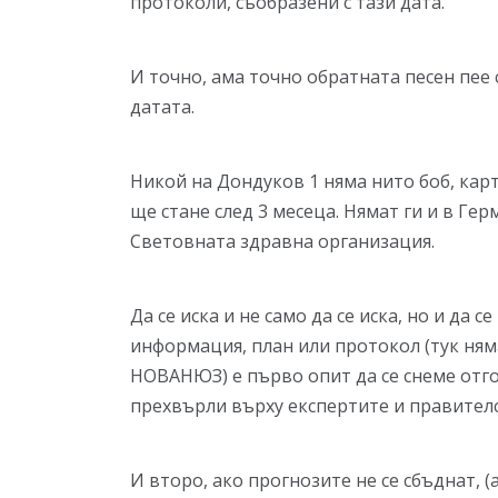
протоколи, съобразени с тази дата.
И точно, ама точно обратната песен пее 
датата.
Никой на Дондуков 1 няма нито боб, карт
ще стане след 3 месеца. Нямат ги и в Ге
Световната здравна организация.
Да се иска и не само да се иска, но и да
информация, план или протокол (тук ням
НОВАНЮЗ) е първо опит да се снеме отго
прехвърли върху експертите и правител
И второ, ако прогнозите не се сбъднат, (