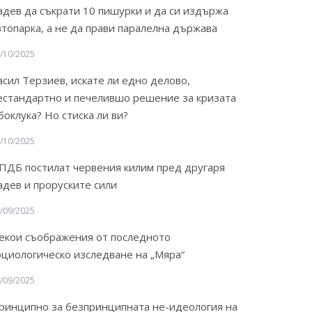
адев да съкрати 10 пишурки и да си издържа
втопарка, а не да прави паралелна държава
/10/2025
асил Терзиев, искате ли едно делово,
естандартно и печелившо решение за кризата
 боклука? Но стиска ли ви?
/10/2025
ПДБ постилат червения килим пред другаря
адев и проруските сили
/09/2025
екои съображения от последното
оциологическо изследване на „Мяра“
/09/2025
ринципно за безпринципната не-идеология на