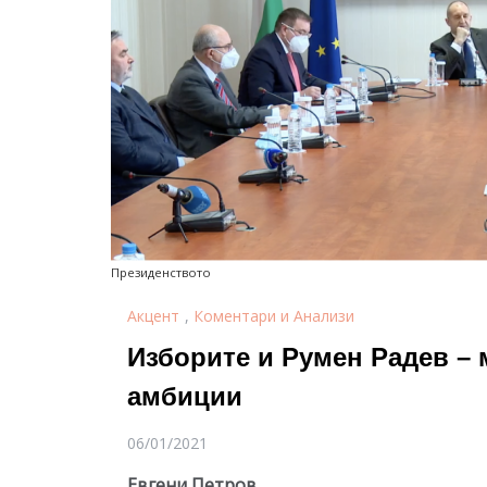
Президенството
Акцент
,
Коментари и Анализи
Изборите и Румен Радев – 
амбиции
06/01/2021
Евгени Петров