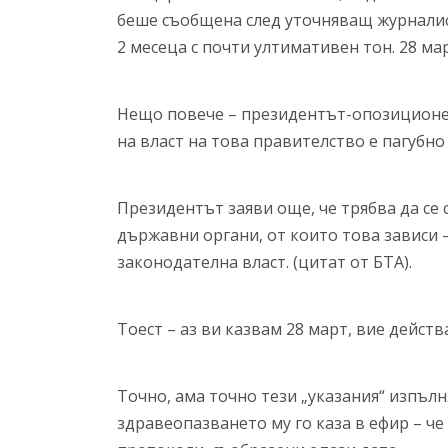
беше съобщена след уточняващ журналист
2 месеца с почти ултимативен тон. 28 мар
Нещо повече – президентът-опозиционер
на власт на това правителство е пагубно 
Президентът заяви още, че трябва да се
държавни органи, от които това зависи 
законодателна власт. (цитат от БТА).
Тоест – аз ви казвам 28 март, вие действ
Точно, ама точно тези „указания“ изпъл
здравеопазването му го каза в ефир – ч