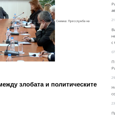
Р
а
21
Снимка: Пресслужба на
В
н
с
07
П
Р
29
между злобата и политическите
Н
с
23
П