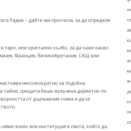
о
с
сега Радев – дайте ми прогноза, за да определя
а
ю
и таро, или кристално кълбо, за да каже какво
ю
рмания, Франция, Великобритания, САЩ или
а
м
я
 се настоява неколкократно за подобна
а тайни, срещата беше излъчена директно по
д
ворността от държавния глава и да се
н
ството.
о
с
а няма човек или институция в света, който да