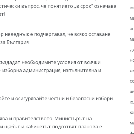
ически въпрос, че понятието „в срок“ означава
ю
т!
м
а
 неведнъж е подчертавал, че всяко оставане
м
за България.
д
н
 създадат необходимите условия от всички
– изборна администрация, изпълнителна и
о
с
а
айте и осигурявайте честни и безопасни избори.
ю
ю
нява и правителството. Министърът на
м
е и щабът и кабинетът подготвят планова е
ф