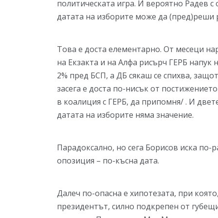
политическата игра. И вероятно Радев с 
датата на изборите може да (пред)реши 
Това е доста елементарно. От месеци на
на Екзакта и на Алфа рисърч ГЕРБ напук
2% пред БСП, а ДБ сякаш се спихва, защот
засега е доста по-нисък от постижението
в коалиция с ГЕРБ, да припомня/ . И двет
датата на изборите няма значение.
Парадоксално, но сега Борисов иска по-
опозиция – по-късна дата.
Далеч по-опасна е хипотезата, при която
президентът, силно подкрепен от губещи