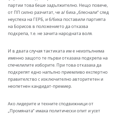
партии това беше задължително. Нещо повече,
от ПП силно разчитат, че а/ биха „блеснали“ след
неуспеха на ГЕРБ, и б/биха поставили партията
на Борисов в положението да отказва
подкрепа, т.е. не зачита народната воля.
И в двата случая тактиката им е неизпълнима
именно защото те първи отказаха подкрепа на
спечелилите изборите. При това отказаха да
подкрепят едно напълно приемливо експертно
правителство с изключително авторитетен и
неопетнен кандидат-премиер.
Ако лидерите и техните сподвижници от
„Промяната“ имаха политически опит и усет