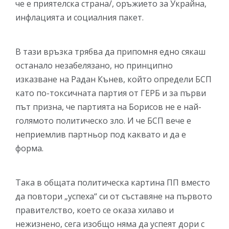
че е приятелска страна/, оръжието за Украйна,
инфлацията и социалния пакет.
В тази връзка трябва да припомня едно сякаш
останало незабелязано, но принципно
изказване на Радан Кънев, който определи БСП
като по-токсичната партия от ГЕРБ и за първи
път призна, че партията на Борисов не е най-
голямото политическо зло. И че БСП вече е
неприемлив партньор под каквато и да е
форма.
Така в общата политическа картина ПП вместо
да повтори „успеха“ си от съставяне на първото
правителство, което се оказа хилаво и
нежизнено, сега изобщо няма да успеят дори с