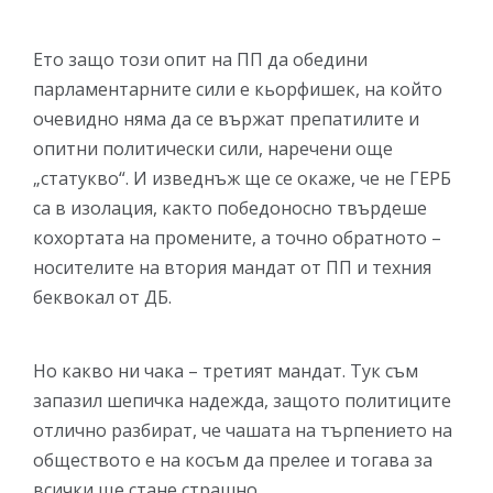
Ето защо този опит на ПП да обедини
парламентарните сили е кьорфишек, на който
очевидно няма да се вържат препатилите и
опитни политически сили, наречени още
„статукво“. И изведнъж ще се окаже, че не ГЕРБ
са в изолация, както победоносно твърдеше
кохортата на промените, а точно обратното –
носителите на втория мандат от ПП и техния
беквокал от ДБ.
Но какво ни чака – третият мандат. Тук съм
запазил шепичка надежда, защото политиците
отлично разбират, че чашата на търпението на
обществото е на косъм да прелее и тогава за
всички ще стане страшно.