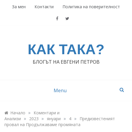
Skip
За мен
Контакти
Политика на поверителност
to
content
КАК ТАКА?
БЛОГЪТ НА ЕВГЕНИ ПЕТРОВ
Menu
»
Начало
Коментари и
»
»
»
»
Анализи
2023
януари
4
Предизвестеният
провал на Продължаваме промяната