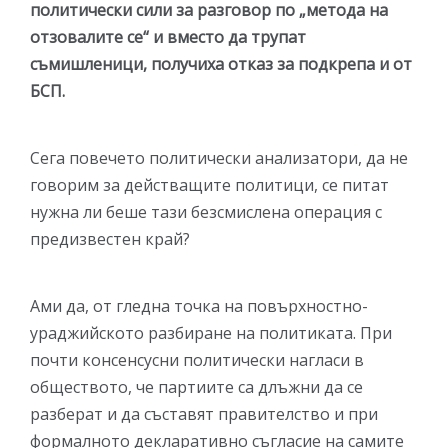
политически сили за разговор по „метода на
отзовалите се“ и вместо да трупат
съмишленици, получиха отказ за подкрепа и от
БСП.
Сега повечето политически анализатори, да не
говорим за действащите политици, се питат
нужна ли беше тази безсмислена операция с
предизвестен край?
Ами да, от гледна точка на повърхностно-
ураджийското разбиране на политиката. При
почти консенсусни политически нагласи в
обществото, че партиите са длъжни да се
разберат и да съставят правителство и при
формалното декларативно съгласие на самите