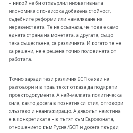
– никой не би отхвърлил иновативната
икономика с по-висока добавена стойност,
съдебните реформи или намаляване на
неравенствата. Те не осъзнаха, че това е само
едната страна на монетата, а другата, също
така съществена, са различията. И когато те не
са решени, не е решена точно половината от
работата.
Точно заради тези различия БСП се яви на
разговори и в прав текст отказа да подкрепи
проектодокумента. А най-малката политическа
сила, както досега в познатия си стил, отговори
хлъзгаво и неангажиращо. А дяволът наистина
е в конкретиката – в пътят към Еврозоната,
отношението към Русия /БСП и досега твърди,