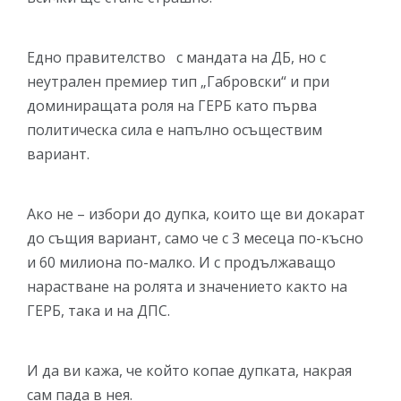
Едно правителство с мандата на ДБ, но с
неутрален премиер тип „Габровски“ и при
доминиращата роля на ГЕРБ като първа
политическа сила е напълно осъществим
вариант.
Ако не – избори до дупка, които ще ви докарат
до същия вариант, само че с 3 месеца по-късно
и 60 милиона по-малко. И с продължаващо
нарастване на ролята и значението както на
ГЕРБ, така и на ДПС.
И да ви кажа, че който копае дупката, накрая
сам пада в нея.