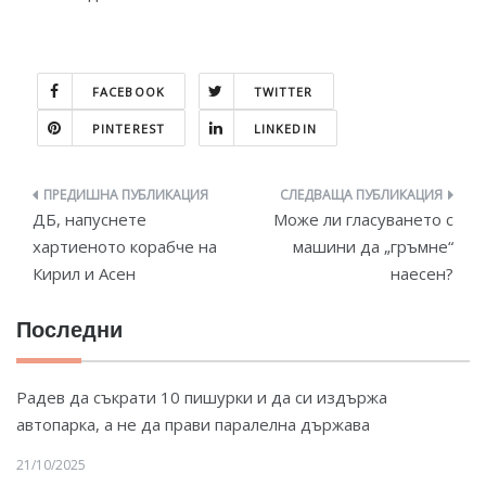
FACEBOOK
TWITTER
PINTEREST
LINKEDIN
Навигация
ДБ, напуснете
Може ли гласуването с
хартиеното корабче на
машини да „гръмне“
Кирил и Асен
наесен?
Последни
Радев да съкрати 10 пишурки и да си издържа
автопарка, а не да прави паралелна държава
21/10/2025