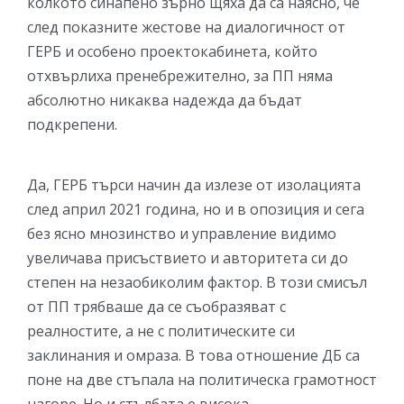
колкото синапено зърно щяха да са наясно, че
след показните жестове на диалогичност от
ГЕРБ и особено проектокабинета, който
отхвърлиха пренебрежително, за ПП няма
абсолютно никаква надежда да бъдат
подкрепени.
Да, ГЕРБ търси начин да излезе от изолацията
след април 2021 година, но и в опозиция и сега
без ясно мнозинство и управление видимо
увеличава присъствието и авторитета си до
степен на незаобиколим фактор. В този смисъл
от ПП трябваше да се съобразяват с
реалностите, а не с политическите си
заклинания и омраза. В това отношение ДБ са
поне на две стъпала на политическа грамотност
нагоре. Но и стълбата е висока.