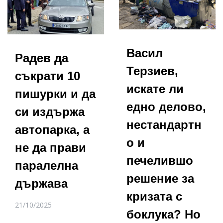
Васил
Радев да
Терзиев,
съкрати 10
искате ли
пишурки и да
едно делово,
си издържа
нестандартн
автопарка, а
о и
не да прави
печелившо
паралелна
решение за
държава
кризата с
21/10/2025
боклука? Но