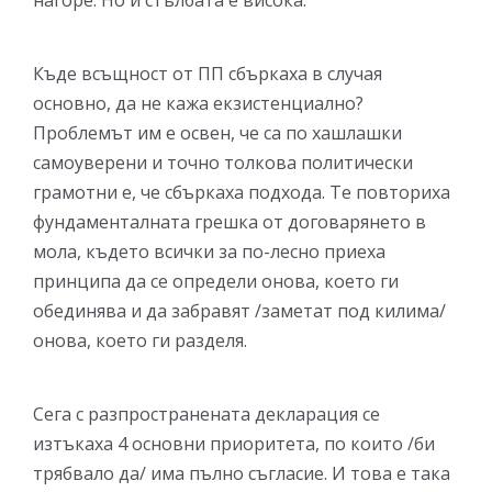
Къде всъщност от ПП сбъркаха в случая
основно, да не кажа екзистенциално?
Проблемът им е освен, че са по хашлашки
самоуверени и точно толкова политически
грамотни е, че сбъркаха подхода. Те повториха
фундаменталната грешка от договарянето в
мола, където всички за по-лесно приеха
принципа да се определи онова, което ги
обединява и да забравят /заметат под килима/
онова, което ги разделя.
Сега с разпространената декларация се
изтъкаха 4 основни приоритета, по които /би
трябвало да/ има пълно съгласие. И това е така