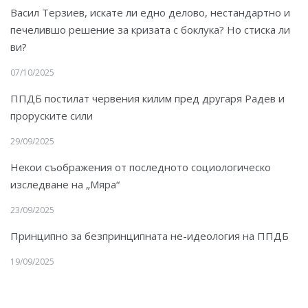
Васил Терзиев, искате ли едно делово, нестандартно и
печелившо решение за кризата с боклука? Но стиска ли
ви?
07/10/2025
ППДБ постилат червения килим пред другаря Радев и
проруските сили
29/09/2025
Некои съображения от последното социологическо
изследване на „Мяра“
23/09/2025
Принципно за безпринципната не-идеология на ППДБ
19/09/2025