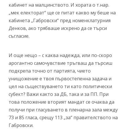
кабинет на малцинството. И хората о т.нар.
„мек електорат“ ще се питат какво му беше на
кабинета „Габровски“ пред номенклатурния
Денков, ако трябваше искрено да се търси
съгласие.
И още нещо – с каква надежда, или по-скоро
арогантно самочувствие тръгваш да търсиш
подкрепа точно от партията, чието
унищожение е твоя първостепенна задача и
цел на съществуването ти като политически
субект? Важи както за ДБ, така и за ПП. При
това положение вторият мандат се очаква да
получи при гласуването в пленарна зала между
73 и 85 гласа, срещу 113 „за“ правителството на
Габровски.