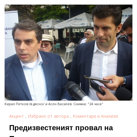
Кирил Петков /в дясно/ и Асен Василев. Снимка: "24 часа"
Акцент
,
Избрано от автора
,
Коментари и Анализи
Предизвестеният провал на