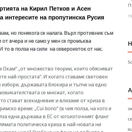
П
ртията на Кирил Петков и Асен
19
а интересите на пропутинска Русия
вам, но понякога се налага. Върл противник съм
 от вчера и не само у мен се промъква
Н
 то в полза на сили на североизток от нас.
So
 Окам“ „от множество теории, които обясняват
ете най-простата“. И когато ставаме световен
избори, държавата блокира и тъпче на едно
А
дизвикателствата се множат, когато
о стават всекидневие и влизаме от криза в
имско време: „Cui bono“ (в чия полза, на кого е
о
олза една държава в ЕС от югоизточният фланг
с
олямата политическа криза в най-новата ни
ю