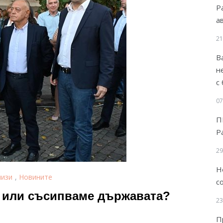
Р
а
21
В
н
с
07
П
Р
29
Н
лизи
,
Новините
с
 или съсипваме държавата?
23
П