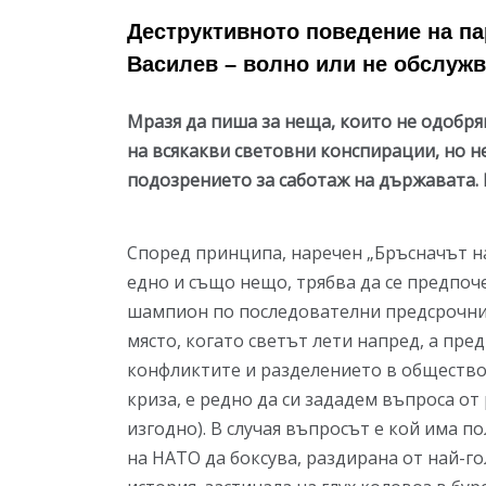
Деструктивното поведение на па
Василев – волно или не обслужв
Мразя да пиша за неща, които не одобря
на всякакви световни конспирации, но не
подозрението за саботаж на държавата. И
Според принципа, наречен „Бръсначът на
едно и също нещо, трябва да се предпоч
шампион по последователни предсрочни 
място, когато светът лети напред, а пре
конфликтите и разделението в обществот
криза, е редно да си зададем въпроса от р
изгодно). В случая въпросът е кой има п
на НАТО да боксува, раздирана от най-г