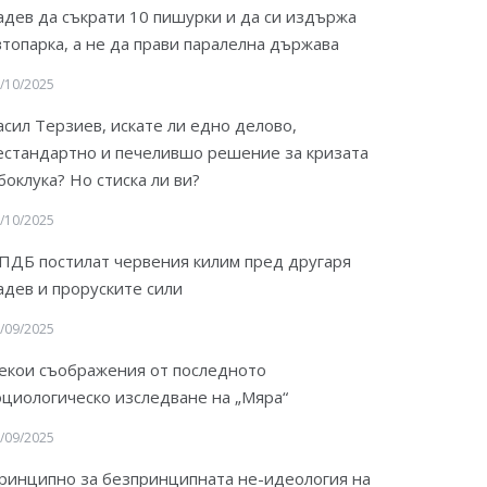
адев да съкрати 10 пишурки и да си издържа
втопарка, а не да прави паралелна държава
/10/2025
асил Терзиев, искате ли едно делово,
естандартно и печелившо решение за кризата
 боклука? Но стиска ли ви?
/10/2025
ПДБ постилат червения килим пред другаря
адев и проруските сили
/09/2025
екои съображения от последното
оциологическо изследване на „Мяра“
/09/2025
ринципно за безпринципната не-идеология на