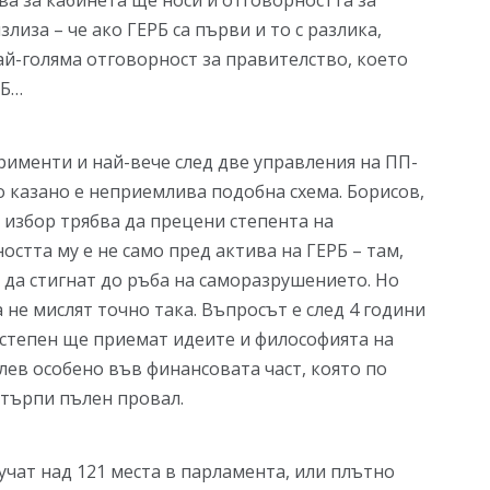
ва за кабинета ще носи и отговорността за
лиза – че ако ГЕРБ са първи и то с разлика,
ай-голяма отговорност за правителство, което
ДБ…
именти и най-вече след две управления на ПП-
о казано е неприемлива подобна схема. Борисов,
 избор трябва да прецени степента на
стта му е не само пред актива на ГЕРБ – там,
 да стигнат до ръба на саморазрушението. Но
не мислят точно така. Въпросът е след 4 години
а степен ще приемат идеите и философията на
лев особено във финансовата част, която по
търпи пълен провал.
учат над 121 места в парламента, или плътно