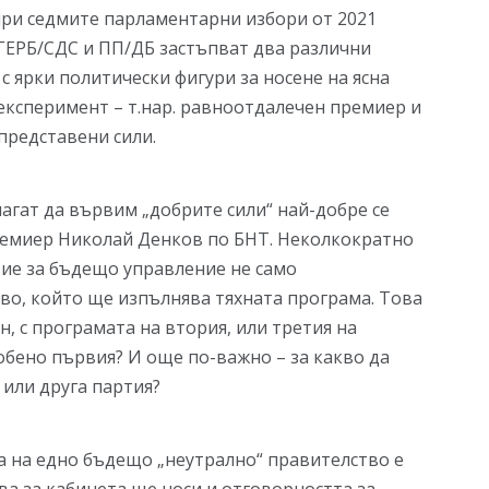
 при седмите парламентарни избори от 2021
 ГЕРБ/СДС и ПП/ДБ застъпват два различни
с ярки политически фигури за носене на ясна
експеримент – т.нар. равноотдалечен премиер и
представени сили.
агат да вървим „добрите сили“ най-добре се
ремиер Николай Денков по БНТ. Неколкократно
вие за бъдещо управление не само
во, който ще изпълнява тяхната програма. Това
н, с програмата на втория, или третия на
собено първия? И още по-важно – за какво да
 или друга партия?
а на едно бъдещо „неутрално“ правителство е