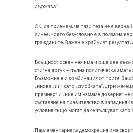
държава“.
ОК, да приемем, че тази теза не е вярна
линее, което безусловно е в полза на ев
гражданите. Важен е крайният резултат, 
Всъщност освен нея има и още две възм
стигна дотук – пълна политическа амат
Възможна е и комбинация от трите. Защ
„иновации“ като „сглобката“, „три месец
премиер“ и „ние им нямаме доверие“ не 
съставяне на правителство в западния 
условия също могат да се тълкуват като 
Парламентарната демокрация има своит