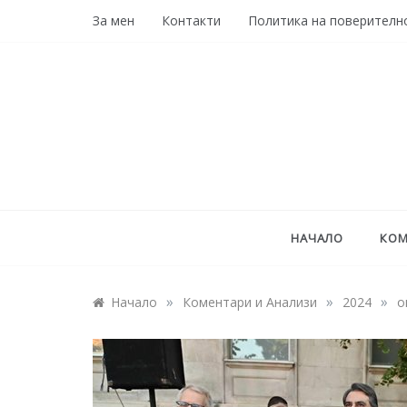
Skip
За мен
Контакти
Политика на поверителн
to
content
НАЧАЛО
КОМ
»
»
»
Начало
Коментари и Анализи
2024
о