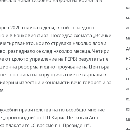
ренясала нива? Особено на фона на войната в
ю
м
рез 2020 година в деня, в който заедно с
а
но и в Банковия съюз. Последва схемата „Всички
м
зчегъртването, които струваха няколко ялови
д
о, разпаднало се след няколко месеца. Четири
н
е от цялото управление на ГЕРБ) резултатът е
уционна реформа и едно проучване на Центъра
о
което по нива на корупцията сме се върнали в
с
лидери и известни икономисти вече говорят и за
а
я.
ю
ю
служебни правителства на по всеобщо мнение
е „производни“ от ПП Кирил Петков и Асен
м
а плакатите „С вас сме г-н Президент“,
ф