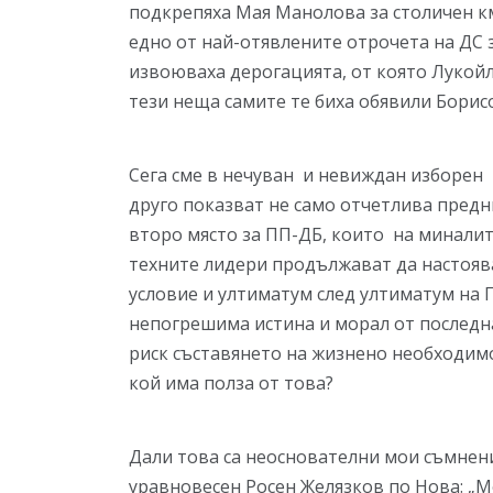
подкрепяха Мая Манолова за столичен км
едно от най-отявлените отрочета на ДС з
извоюваха дерогацията, от която Лукойл
тези неща самите те биха обявили Борисо
Сега сме в нечуван и невиждан изборен
друго показват не само отчетлива предни
второ място за ПП-ДБ, които на миналит
техните лидери продължават да настоява
условие и ултиматум след ултиматум на 
непогрешима истина и морал от последна
риск съставянето на жизнено необходим
кой има полза от това?
Дали това са неоснователни мои съмнени
уравновесен Росен Желязков по Нова: „Мо