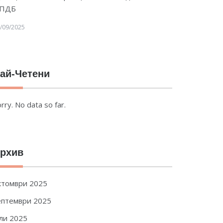
ПДБ
/09/2025
ай-Четени
rry. No data so far.
рхив
ктомври 2025
ептември 2025
ли 2025