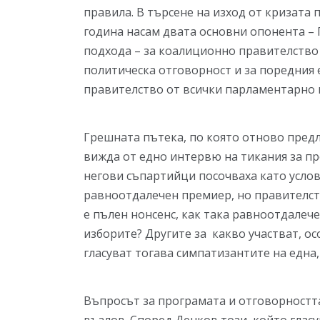
правила. В търсене на изход от кризата
година насам двата основни опонента –
подхода – за коалиционно правителство 
политическа отговорност и за поредния 
правителство от всички парламентарно 
Грешната пътека, по която отново предл
вижда от едно интервю на тикания за п
негови съпартийци посочваха като усло
равноотдалечен премиер, но правителст
е пълен нонсенс, как така равноотдалече
изборите? Другите за какво участват, о
гласуват тогава симпатизантите на една,
Въпросът за програмата и отговорностт