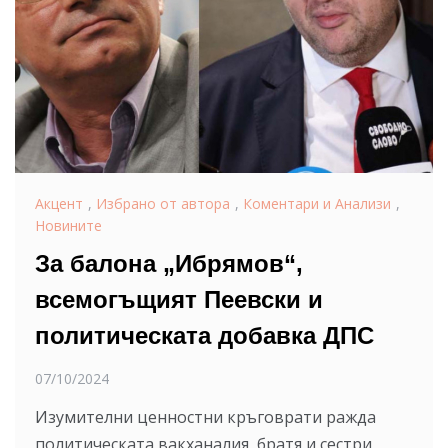
Акцент
,
Избрано от автора
,
Коментари и Анализи
,
Новините
За балона „Ибрямов“,
всемогъщият Пеевски и
политическата добавка ДПС
07/10/2024
Изумителни ценностни кръговрати ражда
политическата вакханалия, братя и сестри