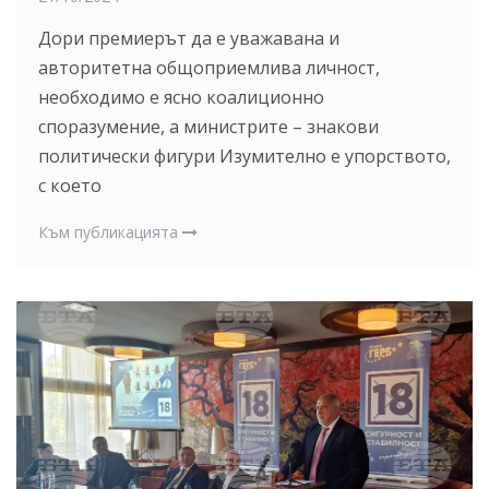
Дори премиерът да е уважавана и
авторитетна общоприемлива личност,
необходимо е ясно коалиционно
споразумение, а министрите – знакови
политически фигури Изумително е упорството,
с което
Към публикацията