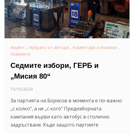
Акцент
,
Избрано от автора
,
Коментари и Анализи
,
Новините
Седмите избори, ГЕРБ и
„Мисия 80“
15/10/2024
За партията на Борисов в момента е по-важно
„с колко“, а не „с кого“ Предизборната
кампания върви като автобус в столично
задръстване. Къде защото партиите