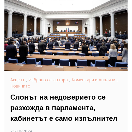
Акцент
,
Избрано от автора
,
Коментари и Анализи
,
Новините
Слонът на недоверието се
разхожда в парламента,
кабинетът е само изпълнител
21/10/2024