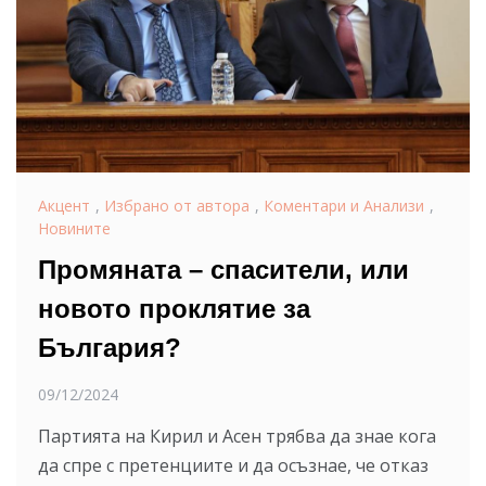
Акцент
,
Избрано от автора
,
Коментари и Анализи
,
Новините
Промяната – спасители, или
новото проклятие за
България?
09/12/2024
Партията на Кирил и Асен трябва да знае кога
да спре с претенциите и да осъзнае, че отказ