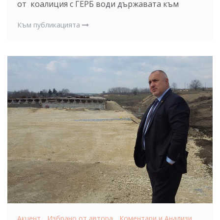
от коалиция с ГЕРБ води държавата към
Към публикацията
Акцент
,
Избрано от автора
,
Коментари и Анализи
,