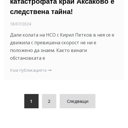
катастрофата край Аксаково е
следствена тайна!
18/07/2024
Дали колата на НСО с Кирил Петков в нея се е
движила с превишена скорост не ни е
положено да знаем. Както винаги
обстановката е
Към публикацията
Навигация
1
2
Следващи