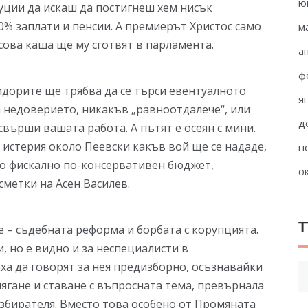
ю
уции да искаш да постигнеш хем нисък
0% заплати и пенсии. А премиерът Христос само
м
сова каша ще му сготвят в парламента.
а
ф
идорите ще трябва да се търси евентуалното
я
 недоверието, никакъв „равноотдалече“, или
д
върши вашата работа. А пътят е осеян с мини.
 истерия около Пеевски какъв вой ще се нададе,
н
о фискално по-консервативен бюджет,
о
сметки на Асен Василев.
Т
е – съдебната реформа и борбата с корупцията.
, но е видно и за неспециалисти в
аха да говорят за нея предизборно, осъзнавайки
Т
лягане и ставане с въпросната тема, превърнала
за
избирателя. Вместо това особено от Промяната