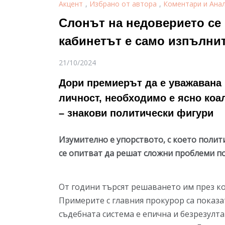
Акцент
,
Избрано от автора
,
Коментари и Ана
Слонът на недоверието се 
кабинетът е само изпълни
21/10/2024
Дори премиерът да е уважавана
личност, необходимо е ясно коа
– знакови политически фигури
Изумително е упорството, с което полит
се опитват да решат сложни проблеми п
От години търсят решаването им през ко
Примерите с главния прокурор са показа
съдебната система е епична и безрезулт