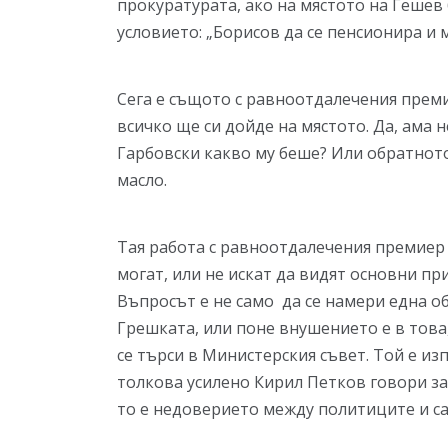
прокуратурата, ако на мястото на Гешев
условието: „Борисов да се пенсионира и
Сега е същото с равноотдалечения прем
всичко ще си дойде на мястото. Да, ама 
Гарбовски какво му беше? Или обратното
масло.
Тая работа с равноотдалечения премиер 
могат, или не искат да видят основни п
Въпросът е не само да се намери една 
Грешката, или поне внушението е в това
се търси в Министерския съвет. Той е из
толкова усилено Кирил Петков говори з
то е недоверието между политиците и са