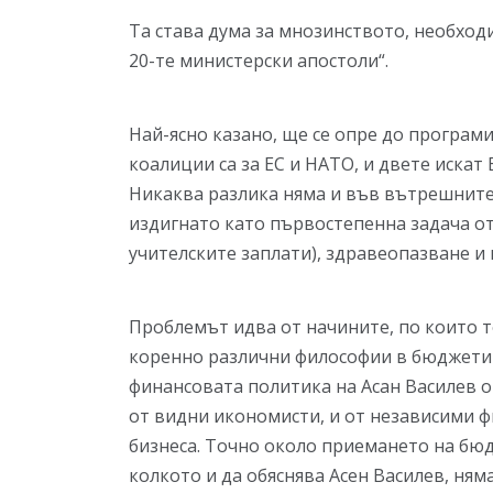
Та става дума за мнозинството, необходи
20-те министерски апостоли“.
Най-ясно казано, ще се опре до програми
коалиции са за ЕС и НАТО, и двете искат
Никаква разлика няма и във вътрешните
издигнато като първостепенна задача от 
учителските заплати), здравеопазване и
Проблемът идва от начините, по които то
коренно различни философии в бюджетир
финансовата политика на Асан Василев о
от видни икономисти, и от независими ф
бизнеса. Точно около приемането на бю
колкото и да обяснява Асен Василев, ня