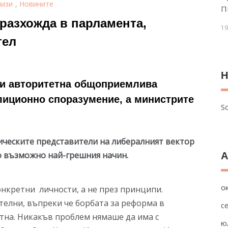
лизи
,
Новините
П
разхожда в парламента,
19
тел
Н
 и авторитетна общоприемлива
лиционно споразумение, а министрите
So
ическите представители на либералният вектор
о възможно най-грешния начин.
А
о
нкретни личности, а не през принципи.
телни, въпреки че борбата за реформа в
с
атна. Никакъв проблем нямаше да има с
ю