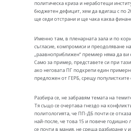
политическа криза и неработещи инстит
бюджетен дефицит, хем да вдигаш с по 2
ще седи отстрани и ще чака каква финан
Именно там, в пленарната зала и по кор
съгласие, компромиси и преодоляване на
„раавноприближен“ премиер няма да ви с
Само за пример, представете си при тази
ако неговата ПГ подкрепи един примерн
предложен от ГЕРБ, срещу популистките 
Разбира се, не забравям темата на темит
Тя също се очертава гнездо на конфликти
политологията, че ПП-ДБ почти се отказ
най-после, че това 15 и повече годишно 
се почти в мания, не среща разбиране у 