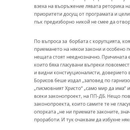
взеха на въоръжение лявата реторика на 
приоритети досущ от програмата и цели
пък предизборно никой не смее да отвор
По въпроса за борбата с корупцията, ко
приемането на някои закони и особено п
нещата стоят нееднозначно. Причината е
които бяха гласувани въпреки повсемес
и видни констиуционалисти, доверието 
Борисов беше издал „заповед по гарнизон
„писмовният Христо“ „само мир да има“ 
всеки законопроект, на ПП-ДБ. Нещо пов
законопроекта, които самите те не гласу
опорката „не ни приемате законите, зна
проработи. И тук очаквам да избухне ня