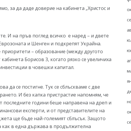
мо, за да даде доверие на кабинета „Христос и
о
с
а
те. И на пръв поглед всичко е наред – и двете
ю
 Еврозоната и Шенген и подкрепят Украйна.
ю
 приоритети – образование (между другото
кабинета Борисов 3, когато рязко се увеличиха
а
 инвестиции в човешки капитал.
м
я
ва да се постигне. Тук се сблъскваме с две
д
ането. И без капка пристрастие напомням, че
н
т последните години беше направена на дреп и
инансови експерти, и от представителите на
о
джета ще бъде най-големият сблъсък. Защото
с
ма как в една държава в продължителна