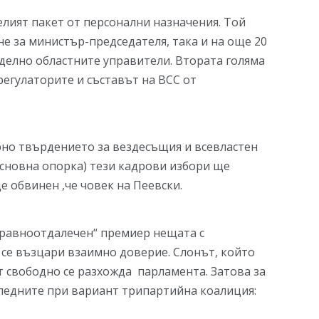
лият пакет от персонални назначения. Той
е за министър-председателя, така и на още 20
тделно областните управители. Втората голяма
регулаторите и съставът на ВСС от
ярно твърдението за вездесъщия и всевластен
основна опорка) тези кадрови избори ще
е обвинен ,че човек на Пеевски.
. „равноотдалечен“ премиер нещата с
 се възцари взаимно доверие. Слонът, който
т свободно се разхожда парламента. Затова за
следните при вариант трипартийна коалиция: