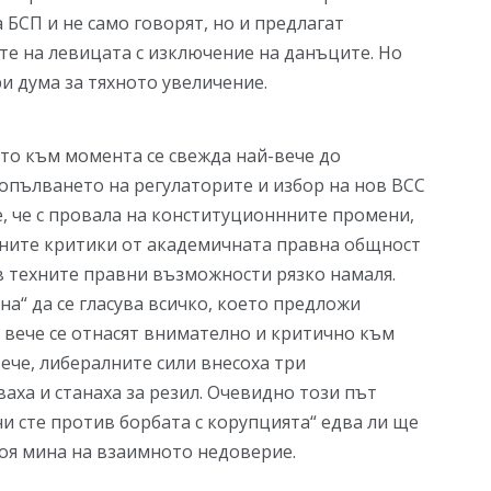
БСП и не само говорят, но и предлагат
те на левицата с изключение на данъците. Но
и дума за тяхното увеличение.
ято към момента се свежда най-вече до
опълването на регулаторите и избор на нов ВСС
, че с провала на конституционнните промени,
тните критики от академичната правна общност
в техните правни възможности рязко намаля.
а“ да се гласува всичко, което предложи
и вече се отнасят внимателно и критично към
ече, либералните сили внесоха три
ваха и станаха за резил. Очевидно този път
чи сте против борбата с корупцията“ едва ли ще
коя мина на взаимното недоверие.