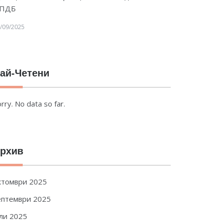
ПДБ
/09/2025
ай-Четени
rry. No data so far.
рхив
ктомври 2025
ептември 2025
ли 2025