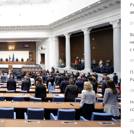
Р
а
21
В
н
с
07
П
Р
29
Н
с
23
П