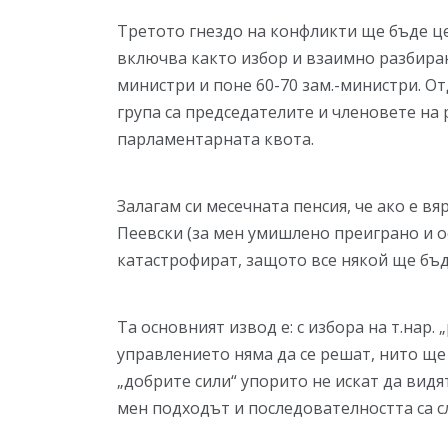
Третото гнездо на конфликти ще бъде це
включва както избор и взаимно разбиран
министри и поне 60-70 зам.-министри. О
група са председателите и членовете на 
парламентарната квота.
Залагам си месечната пенсия, че ако е в
Пеевски (за мен умишлено преиграно и 
катастрофират, защото все някой ще бъд
Та основният извод е: с избора на т.нар
управлението няма да се решат, нито ще
„добрите сили“ упорито не искат да видя
мен подходът и последователността са 