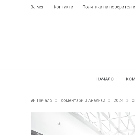
Skip
За мен
Контакти
Политика на поверителн
to
content
НАЧАЛО
КОМ
»
»
»
Начало
Коментари и Анализи
2024
о