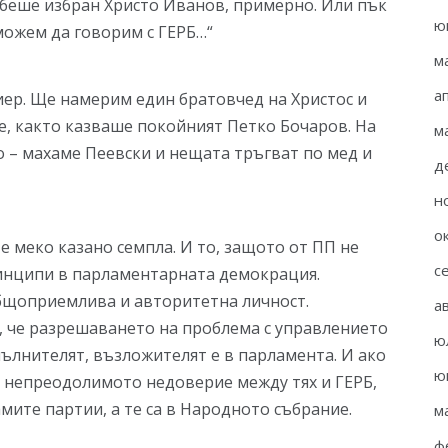
 беше избран Христо Иванов, примерно. Или пък
ю
 можем да говорим с ГЕРБ…“
м
а
иер. Ще намерим един братовчед на Христос и
не, както казваше покойният Петко Бочаров. На
м
 – махаме Пеевски и нещата тръгват по мед и
д
н
о
е меко казано семпла. И то, защото от ПП не
с
ринципи в парламентарната демокрация.
общоприемлива и авторитетна личност.
а
, че разрешаването на проблема с управлението
ю
пълнителят, възложителят е в парламента. И ако
ю
а непреодолимото недоверие между тях и ГЕРБ,
мите партии, а те са в Народното събрание.
м
ф