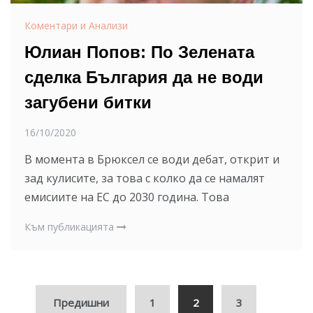
Коментари и Анализи
Юлиан Попов: По Зелената
сделка България да не води
загубени битки
16/10/2020
В момента в Брюксел се води дебат, открит и
зад кулисите, за това с колко да се намалят
емисиите на ЕС до 2030 година. Това
Към публикацията
Навигация
Предишни
1
2
3