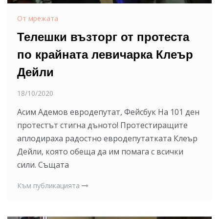
От мрежата
Телешки възторг от протеста
по крайната левичарка Клеър
Дейли
18/10/2020
Асим Адемов евродепутат, Фейсбук На 101 ден
протестът стигна дъното! Протестиращите
аплодираха радостно евродепутатката Клеър
Дейли, която обеща да им помага с всички
сили. Същата
Към публикацията