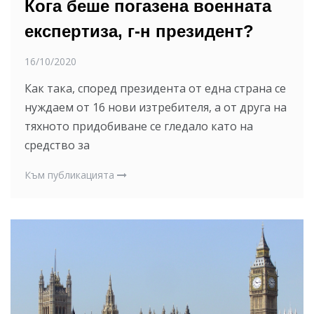
Кога беше погазена военната
експертиза, г-н президент?
16/10/2020
Как така, според президента от една страна се
нуждаем от 16 нови изтребителя, а от друга на
тяхното придобиване се гледало като на
средство за
Към публикацията