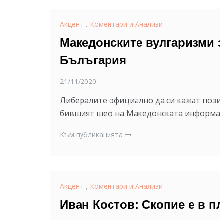
Акцент
,
Коментари и Анализи
Македонските вулгаризми з
Бълъгария
21/11/2020
Либералите официално да си кажат пози
бившият шеф на Македонската информац
Към публикацията
Акцент
,
Коментари и Анализи
Иван Костов: Скопие е в п