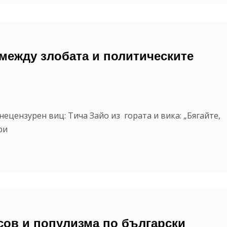
 между злобата и политическите
нецензурен виц: Тича Зайо из гората и вика: „Бягайте,
ри
исов и популизма по български