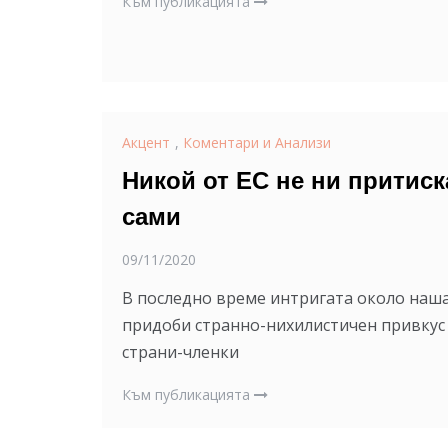
Към публикацията
Акцент
,
Коментари и Анализи
Никой от ЕС не ни притис
сами
09/11/2020
В последно време интригата около наша
придоби странно-нихилистичен привкус с
страни-членки
Към публикацията