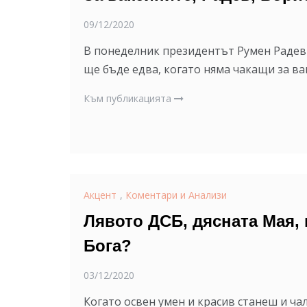
09/12/2020
В понеделник президентът Румен Радев 
ще бъде едва, когато няма чакащи за ва
Към публикацията
Акцент
,
Коментари и Анализи
Лявото ДСБ, дясната Мая, 
Бога?
03/12/2020
Когато освен умен и красив станеш и ча