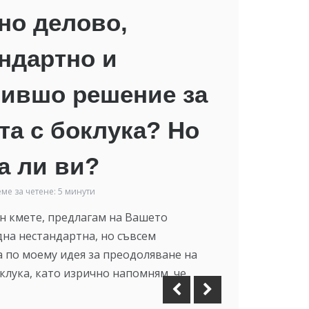
но делово,
ндартно и
лившо решение за
та с боклука? Но
а ли ви?
ме за четене: 5 минути
н кмете, предлагам на Вашето
на нестандартна, но съвсем
 по моему идея за преодоляване на
оклука, като изрично напомням, че