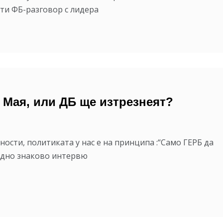
ти ФБ-разговор с лидера
 Мая, или ДБ ще изтрезнеят?
ости, политиката у нас е на принципа :“Само ГЕРБ да
 Едно знаково интервю