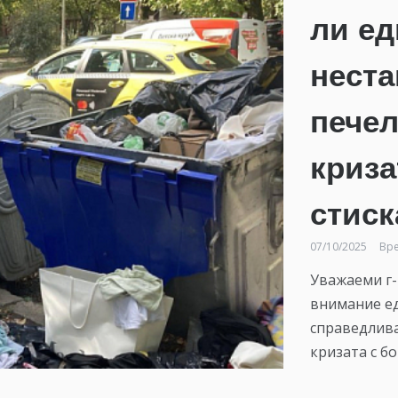
ли ед
неста
пече
криза
стиск
07/10/2025
Вре
Уважаеми г-
внимание ед
справедлива
кризата с б