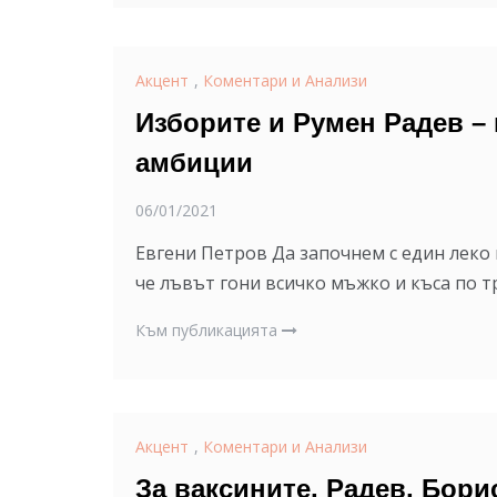
Акцент
,
Коментари и Анализи
Изборите и Румен Радев –
амбиции
06/01/2021
Евгени Петров Да започнем с един леко 
че лъвът гони всичко мъжко и къса по т
Към публикацията
Акцент
,
Коментари и Анализи
За ваксините, Радев, Бор