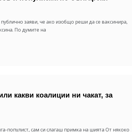
публично заяви, че ако изобщо реши да се ваксинира,
ксина. По думите на
или какви коалиции ни чакат, за
лга-популист, сам си слагаш примка на шията От някоко