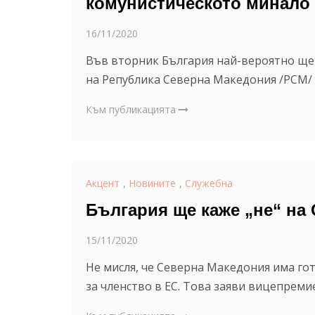
комунистическото минало
16/11/2020
Във вторник България най-вероятно ще 
на Република Северна Македония /РСМ/ 
Към публикацията
Акцент
,
Новините
,
Служебна
България ще каже „не“ на
15/11/2020
Не мисля, че Северна Македония има го
за членство в ЕС. Това заяви вицепрем